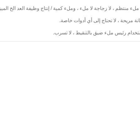
لة تعبئة وتغليف زيت الطهي في زجاجة صغيرة
آلة تعبئة الزجاجة 5 لترات ، آلة تعبئة وتغليف زيت الطهي بالزجاجات
لصغيرة ملء العينات عينات آلة تعبئة زيت الطعام هذه قابلة للخياطة
ملء الزيت. كما أنها تستخدم على نطاق واسع للسوائل اللزجة مثل
لمربى ، شراب ، صلصة الطماطم ، العسل إلخ. يمكن توصيل آلة تعبئة
لمكبس بخط تعبئة ، ومناسبة بشكل رئيسي لسوائل اللزوجة. وهي تعتمد
..
اقرأ أكثر