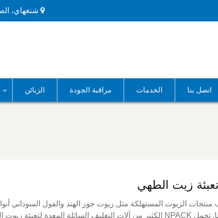
شنغهاي، الص
اتصل بنا
الخدمات
مراقبة الجودة
الزبائن
تعبئة زيت الطهي
منتجات الزيوت المستهلكة مثل زيوت جوز الهند والفول السوداني أنو
سمكها. تحمل NPACK الكثير من آلات التغليف السائلة المعدة لتعب