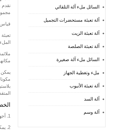
نقدم م
السائل ملء آلة التلقائي
مجموعة
آلة تعبئة مستحضرات التجميل
قياس 
آلة تعبئة الزيت
تعبئة 
الملء 
آلة تعبئة الصلصة
ملائمة
السائل ملء آلة صغيرة
مكانها
يمكن ت
ملء وتغطية الجهاز
آلة تعبئة الأنبوب
بلاستي
المتقد
آلة السد
الخص
آلة وسم
1. أجهزة التحكم في التدفق لكل رأس تعبئة مستقلة عن بعضها البعض ، ضبط الدقة مريح للغاية.
2. يمكن لمواد الجزء التلامسي لمادة الماكينة استخدام مواد درجة الطعام وفقًا لميزة المنتجات ، وذلك تمشيا مع معيار GMP.