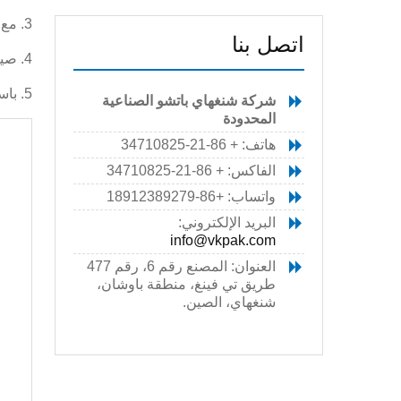
3. مع ملء منتظم ، لا زجاجة لا ملء ، وملء كمية / إنتاج وظيفة العد الخ الميزات.
اتصل بنا
4. صيانة مريحة ، لا تحتاج إلى أي أدوات خاصة.
5. باستخدام رئيس ملء ضيق بالتنقيط ، لا تسرب.
شركة شنغهاي باتشو الصناعية
المحدودة
هاتف: + 86-21-34710825
آ
الفاكس: + 86-21-34710825
واتساب: +86-18912389279
ا
البريد الإلكتروني:
ل
info@vkpak.com
ا
العنوان: المصنع رقم 6، رقم 477
ا
طريق تي فينغ، منطقة باوشان،
.
شنغهاي، الصين.