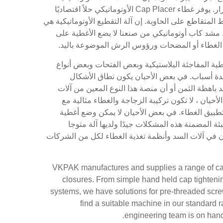
أبطأ وأكثر تكلفة مع أجزاء التغيير المتعددة ، ولكنها موثوقة للغاية وقابلة للتكرار. يوفر غطاء Cap Placer الأوتوماتيكي حلاً اقتصاديًا
موديًا لمنع الترابط المتقاطع على الحاوية. إن آلة التقطيع الأوتوماتيكية هي
 بدون خيوط. مشد كاب أوتوماتيكي من صنعنا لا يضع الأغطية على
وضع الغطاء أو المضخات ورؤوس الرش الموضوعة باليد.
ية المفاجئة البلاستيكية وبعض الفتحات وبعض أنواع
عدة أسباب. في بعض الأحيان يكون نطاق الأشكال
 باهظة الثمن أو أن منصة هذا النوع المعين من آلات
يان ، لا تكون تركيبة الزجاجة والغطاء مثالية مع
تطبيق الغطاء. في بعض الأحيان لا يمكن وضع أغطية
عبئة المضمنة هذه المشكلات جيدًا ولديها آلة متوجا
ن في آلات السد وأنظمة تغذية الغطاء لكل من الشركات
VKPAK manufactures and supplies a range of cap
closures. From simple hand held cap tightening
systems, we have solutions for pre-threaded scr
find a suitable machine in our standard 
engineering team is on hand