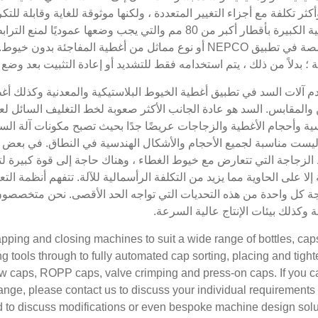
للأغطية الكبيرة بأقطار أكبر من 80 مم والتي يجب وضعها ع
متخصصة في تطبيق NEPCO أو نوع مماثل من أغطية المفاجئة
ة ؛ بدلاً من ذلك ، يتم استخدامه فقط للتشديد أو إعادة التثبيت بعد 
 آلات السد في تطبيق أغطية الخيوط البلاستيكية والمعدنية وكذلك أغط
 والمقابس. السد هو عادة الجانب الأكثر صعوبة لخط التغليف السائل ل
ية وأحجام الأغطية والزجاجات عريضًا جدًا بحيث تصبح مكونات آلة السد
يست مناسبة لجميع الأحجام والأشكال الهندسية في النطاق. في بعض الأح
لزجاجة التي تتعارض مع خيوط الغطاء ، وهناك حاجة إلى قوة كبيرة ل
إلا على الحاوية مما يزيد من التكلفة الرأسمالية للآلة. تتفهم أنظمة الت
جة كل واحدة من هذه التحديات التي تواجه الحد الأقصى. نحن متخصصو
ة وكذلك بيئات الإنتاج عالية السرعة.
ping and closing machines to suit a wide range of bottles, cap
 tools through to fully automated cap sorting, placing and tigh
ew caps, ROPP caps, valve crimping and press-on caps. If you c
range, please contact us to discuss your individual requirements
 to discuss modifications or even bespoke machine design solut