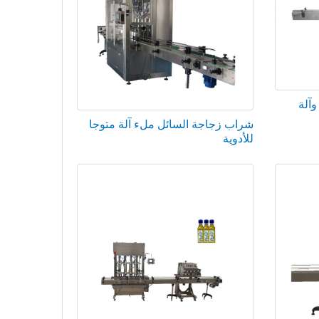
وآلة
شراب زجاجة السائل ملء آلة متوجا
للأدوية