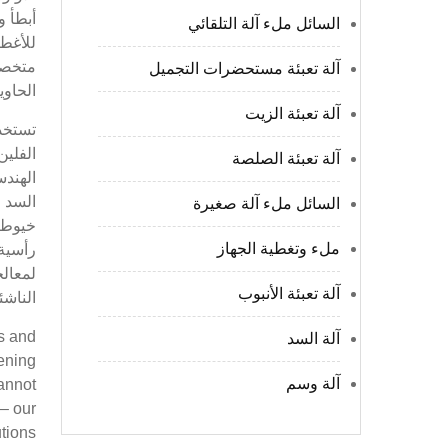
السائل ملء آلة التلقائي
آلة تعبئة مستحضرات التجميل
الحاوي
آلة تعبئة الزيت
تستخدم
الفلين
آلة تعبئة الصلصة
الهندس
السد ل
السائل ملء آلة صغيرة
خيوط ا
ملء وتغطية الجهاز
رأسية 
لمعال
آلة تعبئة الأنبوب
الناشئ
s and
آلة السد
tening
آلة وسم
annot
 – our
ions.