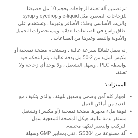
تم تصميم آلة تعبئة الزجاجات بحجم 10 مل خصيصًا
للزجاجات الصغيرة مثل e-liquid و eyedrop و syrup
والزيت الأساسي وطلاء الأظافر وغيرها ، وتستخدم على
نطاق واسع في الصناعات الغذائية ومستحضرات التجميل
والأدوية والنفط وغيرها من الصناعات ،
إنه يعمل تلقائيًا بسرعة عالية ، ويستخدم مضخة تمعجية أو
مكبس لملء من 2-50 مل بدقة عالية ، يتم التحكم فيه
بواسطة PLC ، وسهل التشغيل ، ولا يوجد أي زجاجة ولا
تعبئة.
المميزات:
الجهاز كله آمن وصحي وصديق للبيئة ، والذي يتكيف مع
العديد من أماكن العمل.
فوهة ملء مجهزة. مضخة تمعجية (أو مكبس) وتشغيل
مستقر بدقة عالية. هيكل المضخة التمعجية سهل
التركيب والتغيير لنكهة مختلفة.
آلة مصنوعة من SS304 ، تفي بمعايير GMP وسهلة