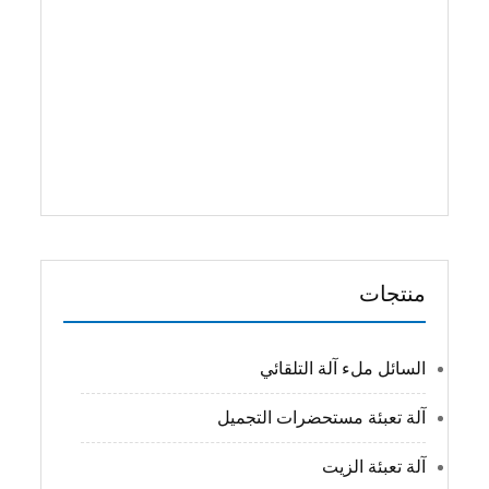
المنتجات السائلة. الميزات الرئيسية 1) شاشة
تعمل باللمس ونظام التحكم PLC ، وسهل
التشغيل والتحكم. 2) ملء مضخة تمعجية ،
قياس دقيق ، لا تسرب السائل. 3) لا زجاجة ، ...
اقرأ أكثر
منتجات
السائل ملء آلة التلقائي
آلة تعبئة مستحضرات التجميل
آلة تعبئة الزيت