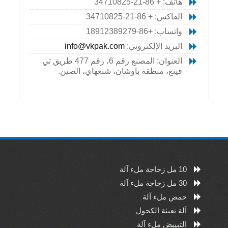
هاتف: + 86-21-34710825
الفاكس: + 86-21-34710825
واتساب: +86-18912389279
البريد الإلكتروني:
info@vkpak.com
العنوان: المصنع رقم 6، رقم 477 طريق تي
فينغ، منطقة باوشان، شنغهاي، الصين.
10 مل زجاجة ملء آلة
30 مل زجاجة ملء آلة
حمض ملء آلة
آلة تعبئة الكحول
التبييض ملء آلة