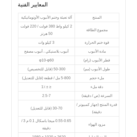
المعايير الفنية
المنتج
آلة تعبئة وختم الأنبوب الأوتوماتيكية
2 كيلو واط 380 فولت / 220 فولت
مجموع الطاقة
50 هرتز
قوة ختم الحرارة
3 كيلو وات
مادة الأنبوب
أنبوب بلاستيكي ، أنبوب مصفح
قطر الأنبوب (رام)
φ10-φ60
طول الأنبوب (مم)
50-300 (قابل للتخصيص)
ملء حجم
5-800 مل / قطعة (قابل للتعديل)
دقة ملء
≤ ± 1٪
السرعة (ص / دقيقة)
2.5-7
قدرة المنتج (جهاز كمبيوتر /
30-70 (قابل للتعديل)
دقيقة)
0.55-0.65 ميجا باسكال 0.1 م 3 /
مزود الهواء
دقيقة