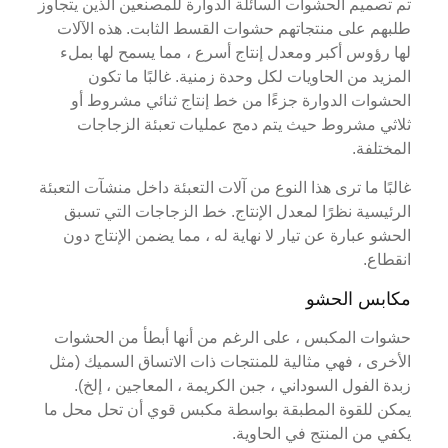
تم تصميم الحشوات السائلة الدوارة للمصنعين الذين يتجاوز
طلبهم على منتجاتهم حشوات القسط الثابت. هذه الآلات
لها رؤوس أكبر ومعدل إنتاج أسرع ، مما يسمح لها بملء
المزيد من الحاويات لكل وحدة زمنية. غالبًا ما تكون
الحشوات الدوارة جزءًا من خط إنتاج ثنائي مشروط أو
ثلاثي مشروط حيث يتم دمج عمليات تعبئة الزجاجات
المختلفة.
غالبًا ما ترى هذا النوع من آلات التعبئة داخل منشآت التعبئة
الرئيسية نظرًا لمعدل الإنتاج. خط الزجاجات التي تسبق
الحشو عبارة عن تيار لا نهاية له ، مما يضمن الإنتاج دون
انقطاع.
مكابس الحشو
حشوات المكبس ، على الرغم من أنها أبطأ من الحشوات
الأخرى ، فهي مثالية للمنتجات ذات الاتساق السميك (مثل
زبدة الفول السوداني ، جبن الكريمة ، المعاجين ، إلخ).
يمكن للقوة المطبقة بواسطة مكبس قوي أن تحل محل ما
يكفي من المنتج في الحاوية.