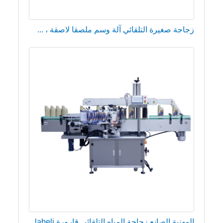
زجاجة صغيرة التلقائي آلة وسم ملصقا لاصقة ، ...
المهنية الصانع زجاجة المياه التلقائي قارورة labeli