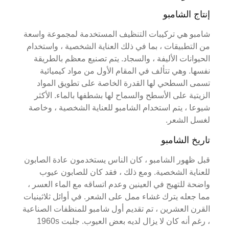
إنتاج الشامبو
شامبو هي تركيبات التنظيف المستخدمة لمجموعة واسعة
من التطبيقات ، بما في ذلك العناية الشخصية ، واستخدام
الحيوانات الأليفة ، والسجاد. يتم تصنيع معظم بالطريقة
نفسها. وهي تتألف في المقام الأول من مواد كيميائية
تسمى السطحي لها القدرة الخاصة على تطويق المواد
الزيتية على الأسطح والسماح لها بشطفها بالماء. الأكثر
شيوعا ، يتم استخدام الشامبو للعناية الشخصية ، وخاصة
لغسل الشعر.
تاريخ الشامبو
قبل ظهور الشامبو ، كان الناس يستخدمون عادة الصابون
للعناية الشخصية. ومع ذلك ، فقد كان للصابون عيوب
واضحة للتهيج في العينين وعدم اتساقه مع الماء العسر ،
مما جعله يترك غشاء ممل على الشعر. في أوائل ثلاثينيات
القرن العشرين ، تم تقديم أول شامبو للمنظفات الصناعية
، رغم أنه كان لا يزال لديه بعض العيوب. جلبت 1960s