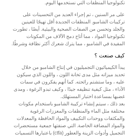
تكنولوجيا المنظفات التي نستخدمها اليوم.
على مر السنين ، تم إجراء العديد من التحسينات على
تركيبات الشامبو. المنظفات الجديدة أقل تهيجًا للعينين
والجلد وتحسن من الصفات الصحية والبيئية. أيضًا ، تطورت
تكنولوجيا المواد ، مما أتاح دمج الآلاف من المكونات
المفيدة في الشامبو ، مما يترك شعرك أكثر نظافة وشرطًا.
كيف صنعت ؟
يبدأ الكيميائيون التجميليون في إنتاج الشامبو من خلال
تحديد ميزاته مثل مدى ثخانة اللون ، واللون الذي سيكون
عليه ، وما ستشتم رائحته. كما أنهم يفكرون في سمات
الأداء ، مثل كيفية تنظيفه جيدًا ، وكيف تبدو الرغوة ، ومدى
غضبها بمساعدة اختبار المستهلك.
بعد ذلك ، سيتم إنشاء تركيبة الشامبو باستخدام مكونات
مختلفة مثل الماء والمنظفات والمعززات الرغوية
والمكثفات ووحدات التكييف والمواد الحافظة والمعدلات
والمواد المضافة الخاصة. التي صنفتها جمعية مستحضرات
التجميل وأدوات الزينة والعطور (ctfa) باعتبارها التسميات