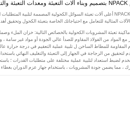
غليف للكحول.
تقدم NPACK أعلى آلات تعبئة السوائل الكحولية المصممة لتلبية الم
لآلات المثالية للتعامل مع احتياجاتك الخاصة بتعبئة الكحول وتحقيق أهدا
ماكينة تعبئة المشروبات الكحولية بالخصائص التالية: خزان الملء وصم
مع المواد من الفولاذ المقاوم للصدأ عالي الجودة أو مواد غير سامة ، 
 لتحقيق من الزجاجة في الجهاز إلى التعبئة والتغليف النهائي باستخدام
برك ، مما يضمن جودة المشروبات ، باستخدام جهاز عزم الدوران بغطا
لكحول الإيثيلي ملء آلة 2 أوقية
لة تعبئة وتغطية السوائل ----- لا توجد زجاجة بدون تعبئة ، لا توجد أغطية
بدون أغطية مضخات كبس 2PCS (الفولاذ المقاوم للصدأ SUS 316L)
فوهة السد (الفولاذ المقاوم للصدأ 304 SUS) 1. ذراع ميكانيكية تمتص
المقابس والأغطية (دقة> = 99.5٪ لن يؤدي ذلك إلى إتلاف المقابس
والأغطية بدقة عالية) 2.Plugs & Caps وحدة التغذية بالاهتزاز السلطاني