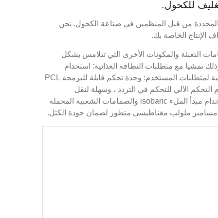
تطلبات المحددة من قبل المنظمين في صناعة الكحول. نحن
ف الإنتاج الخاصة بك.
امات التعبئة والمكونات الأخرى التي تتلامس بشكل
وذلك تمشيا مع متطلبات النظافة الغذائية: استخدام
الأختام المقاومة للمطاط الساخن ل تلبية عملية التعقيم في درجة حرارة عالية لمتطلبات المستخدم: وحدة تحكم قابلة للبرمجة PCL
 التحكم الآلي للتحكم في التردد ، وسهلة لنقل
المستخدم لضبط استعداد لتلبية عملية مختلفة على متطلبات القدرات ؛ باستخدام مبدأ الملء isobaric والصمامات الشعبية المحملة
ء مسامير ملولب مغناطيسي متطور لضمان جودة الكتل.
ة