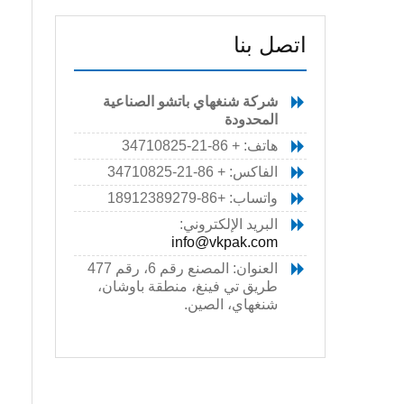
(
ل
اتصل بنا
شركة شنغهاي باتشو الصناعية
المحدودة
هاتف: + 86-21-34710825
الفاكس: + 86-21-34710825
ال
واتساب: +86-18912389279
آ
البريد الإلكتروني:
أ
info@vkpak.com
و
العنوان: المصنع رقم 6، رقم 477
ن
طريق تي فينغ، منطقة باوشان،
ف
شنغهاي، الصين.
ا